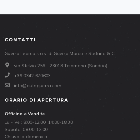
CONTATTI
Guerra Learco s.a.s. di Guerra Marco e Stefano & C.
via Stelvio 256 - 23018 Talamona (Sondrio)
+39 0342 670603
info@autoguerra.com
ORARIO DI APERTURA
Officina e Vendite
Lu - Ve : 8:00-12:00, 14:00-18:30
Sabato: 08:00-12:00
Chiuso la domenica